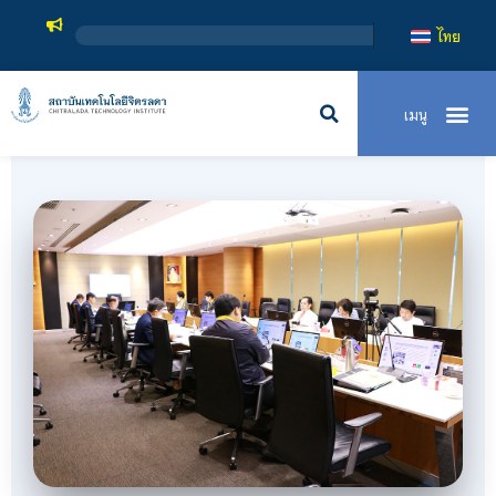
สถาบันเทคโน
ไทย