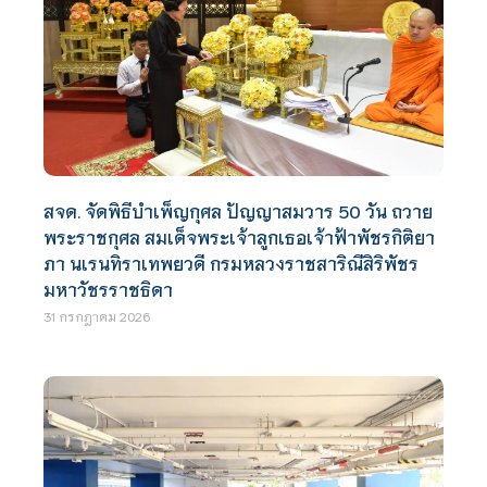
สจด. จัดพิธีบำเพ็ญกุศล ปัญญาสมวาร 50 วัน ถวาย
พระราชกุศล สมเด็จพระเจ้าลูกเธอเจ้าฟ้าพัชรกิติยา
ภา นเรนทิราเทพยวดี กรมหลวงราชสาริณีสิริพัชร
มหาวัชรราชธิดา
31 กรกฎาคม 2026