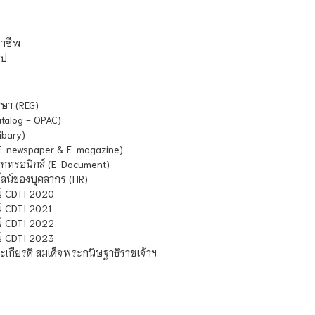
ชาชีพ
ไป
ษา (REG)
atalog - OPAC)
ibary)
E-newspaper & E-magazine)
กทรอนิกส์ (E-Document)
น์ของบุคลากร (HR)
์ CDTI 2020
 CDTI 2021
์ CDTI 2022
์ CDTI 2023
เกียรติ สมเด็จพระกนิษฐาธิราชเจ้าฯ