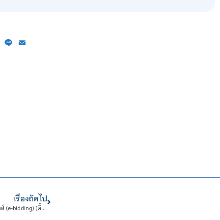
ebook
X
Line
Email
เรื่องถัดไป
ประกาศประกวดราคาเช่ารถยนต์ จำนวน 4 คัน ด้วยวิธีประกวดราคาอิเล็กทรอนิกส์ (e-bidding) (ตั้งแต่วันที่ 1 กรกฎาคม พ.ศ.2568 ถึงวันที่ 30 มิถุนายน พ.ศ.2573 รวม 60 เดือน) เป็นเงินทั้งสิ้น 5,940,000.00 บาท (ห้าล้านเก้าแสนสี่หมื่นบาทถ้วน)