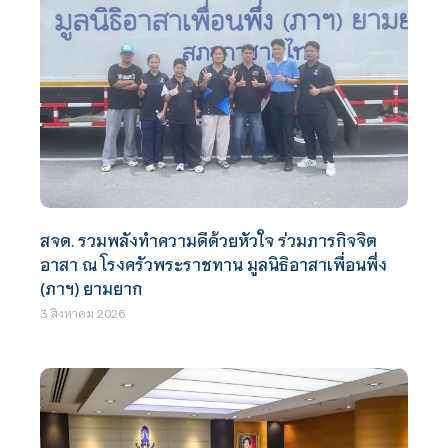
สจด. รวมพลังทำความดีด้วยหัวใจ ร่วมภารกิจจิต
อาสา ณ โรงครัวพระราชทาน มูลนิธิอาสาเพื่อนพึ่ง
(ภาฯ) ยามยาก
3 สิงหาคม 2026