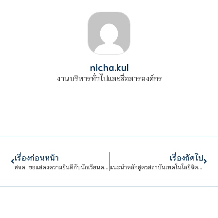
nicha.kul
งานบริหารทั่วไปและสื่อสารองค์กร
เรื่องก่อนหน้า
เรื่องถัดไป
สจด. ขอแสดงความยินดีกับนักเรียนคว้ารางวัลการแข่งขันกีฬาบาสเก็ตบอล ในงานวันวิชาการ โรงเรียนอัสสัมชัญธนบุรี ประจำปีการศึกษา 2567
แนะนำหลักสูตรสถาบันเทคโนโลยีจิตรลดา ให้กับโรงเรียนเตรียมอุดมศึกษาพัฒนาการ