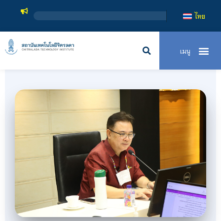
สถาบันเทคโนโ
ไทย