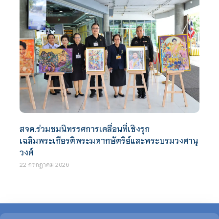
สจด.ร่วมชมนิทรรศการเคลื่อนที่เชิงรุก
เฉลิมพระเกียรติพระมหากษัตริย์และพระบรมวงศานุ
วงศ์
22 กรกฎาคม 2026