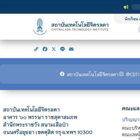
นักเรียน 
Copy
Facebook
X
Line
Email
Link
สถาบันเทคโนโลยีจิตรลดา
@CDTI
คณะแล
สถาบันเทคโนโลยีจิตรลดา
อาคาร
๖๐
พรรษา ราชสุดาสมภพ
ปริญญา
สำนักพระราชวัง สนามเสือป่า
คณะบริหา
ถนนศรีอยุธยา เขตดุสิต กรุงเทพฯ 10300
คณะเทคโ