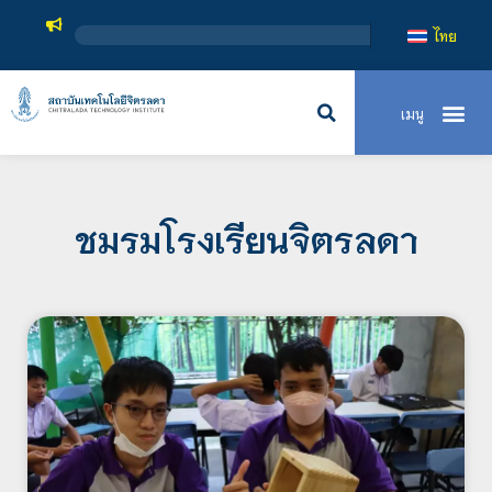
ส
ไทย
ชมรมโรงเรียนจิตรลดา