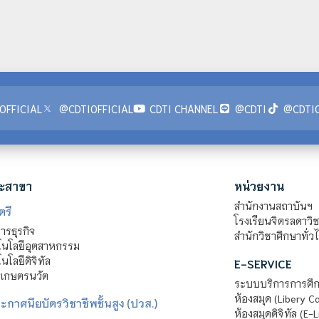
OFFICIAL
@CDTIOFFICIAL
CDTI CHANNEL
@CDTI
@CDTIO
ะสาขา
หน่วยงาน
สำนักงานสถาบันฯ
ตรี
โรงเรียนจิตรลดาวิ
รธุรกิจ
สำนักวิชาศึกษาทั่ว
นโลยีอุตสาหกรรม
โลยีดิจิทัล
E-SERVICE
าเกษตรนวัต
ระบบบริการการศึก
ห้องสมุด (Libery C
กาศนียบัตรวิชาชีพชั้นสูง (ปวส.)
ห้องสมุดดิจิทัล (E-L