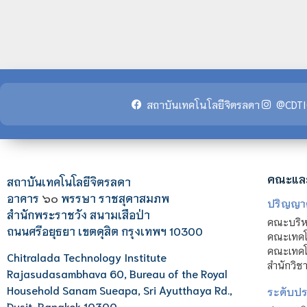
สถาบันเทคโนโลยีจิตรลดา
@CDTI
คณะแล
สถาบันเทคโนโลยีจิตรลดา
อาคาร
๖๐
พรรษา ราชสุดาสมภพ
ปริญญา
สำนักพระราชวัง สนามเสือป่า
คณะบริหา
ถนนศรีอยุธยา เขตดุสิต กรุงเทพฯ 10300
คณะเทคโ
คณะเทคโน
Chitralada Technology Institute
สำนักวิช
Rajasudasambhava 60, Bureau of the Royal
Household Sanam Sueapa, Sri Ayutthaya Rd.,
ระดับประ
Dusit, Bangkok 10300