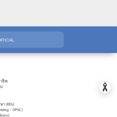
FFICIAL
ชาชีพ
ไป
ษา (REG)
atalog - OPAC)
ibary)