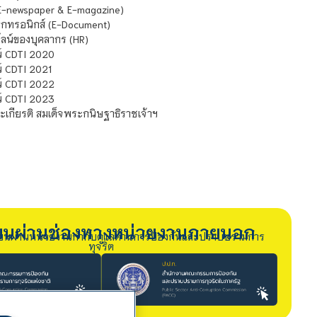
E-newspaper & E-magazine)
กทรอนิกส์ (E-Document)
น์ของบุคลากร (HR)
์ CDTI 2020
 CDTI 2021
์ CDTI 2022
์ CDTI 2023
เกียรติ สมเด็จพระกนิษฐาธิราชเจ้าฯ
รียนผ่านช่องทางหน่วยงานภายนอก
ียนผ่านหน่วยงานกำกับดูแลด้านการป้องกันและปราบปรามการ
ทุจริต