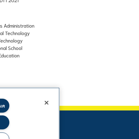
s Administration
ial Technology
 Technology
onal School
Education
หมด