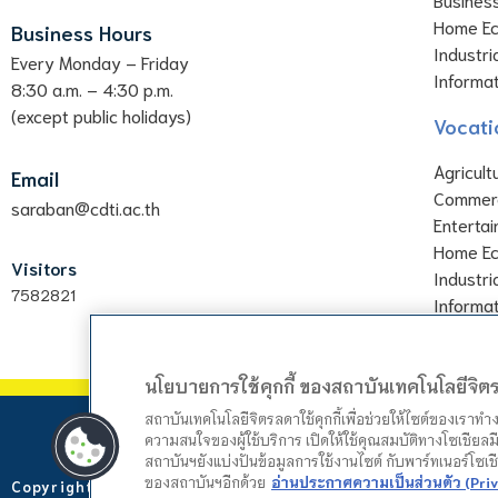
Home E
Business Hours
Industri
Every Monday – Friday
Informa
8:30 a.m. – 4:30 p.m.
(except public holidays)
Vocati
Agricult
Email
Commer
saraban@cdti.ac.th
Enterta
Home E
Visitors
Industri
7582821
Informa
นโยบายการใช้คุกกี้ ของสถาบันเทคโนโลยีจิ
สถาบันเทคโนโลยีจิตรลดาใช้คุกกี้เพื่อช่วยให้ไซต์ของเราท
ความสนใจของผู้ใช้บริการ เปิดให้ใช้คุณสมบัติทางโซเชียลมี
สถาบันฯยังแบ่งปันข้อมูลการใช้งานไซต์ กับพาร์ทเนอร์โซเ
ของสถาบันฯอีกด้วย
อ่านประกาศความเป็นส่วนตัว (Priv
Copyright © 2023 Chitralada Technology Institute. Web by