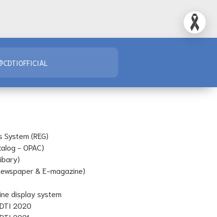
@CDTIOFFICIAL
s System (REG)
talog - OPAC)
Libary)
-newspaper & E-magazine)
line display system
 CDTI 2020
CDTI 2021