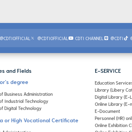
@CDTIOFFICIAL
@CDTIOFFICIAL
CDTI CHANNEL
@CDTI
es and Fields
E-SERVICE
or's degree
Education Service
Library (Libery Ca
of Business Administration
Digital Library (E-
of Industrial Technology
Online Library (E
of Digital Technology
E-Document
Personnel (HR) on
a or High Vocational Certificate
Online Exhibition
 Administration
Online Exhibition 